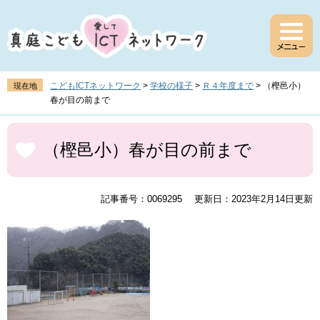
ペ
メ
ー
ニ
ジ
ュ
の
ー
先
を
頭
飛
こどもICTネットワーク
>
学校の様子
>
Ｒ４年度まで
>
（樫邑小）
現在地
で
ば
春が目の前まで
す
し
。
て
本
本
文
（樫邑小）春が目の前まで
文
へ
記事番号：0069295
更新日：2023年2月14日更新