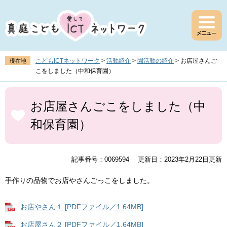
ペ
メ
ー
ニ
ジ
ュ
の
ー
先
を
頭
飛
こどもICTネットワーク
>
活動紹介
>
園活動の紹介
>
お店屋さんご
現在地
で
ば
こをしました（中和保育園）
す
し
。
て
本
本
文
お店屋さんごこをしました（中
文
和保育園）
へ
記事番号：0069594
更新日：2023年2月22日更新
手作りの品物でお店やさんごっこをしました。
お店やさん１ [PDFファイル／1.64MB]
お店屋さん２ [PDFファイル／1.64MB]