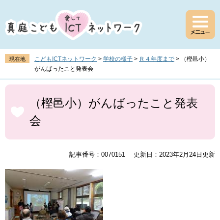
ペ
メ
ー
ニ
ジ
ュ
の
ー
先
を
頭
飛
こどもICTネットワーク
>
学校の様子
>
Ｒ４年度まで
>
（樫邑小）
現在地
で
ば
がんばったこと発表会
す
し
。
て
本
本
文
（樫邑小）がんばったこと発表
文
会
へ
記事番号：0070151
更新日：2023年2月24日更新