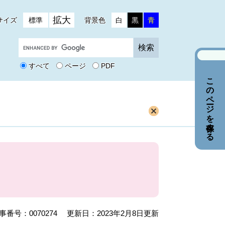
拡大
サイズ
標準
背景色
白
黒
青
G
o
o
すべて
ページ
PDF
g
このページを保存する
l
e
カ
ス
タ
ム
検
索
事番号：0070274
更新日：2023年2月8日更新