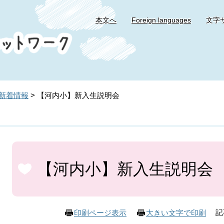
本文へ
Foreign languages
文字
新着情報
>
【河内小】新入生説明会
本
文
【河内小】新入生説明会
記
印刷ページ表示
大きい文字で印刷