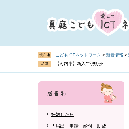
ペ
メ
ー
ニ
ジ
ュ
の
ー
先
を
頭
飛
で
ば
す
し
こどもICTネットワーク
>
新着情報
>
現在地
。
て
【河内小】新入生説明会
本
文
へ
妊娠したら
┗届出・申請・給付・助成