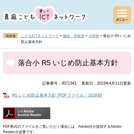
ペ
メ
ー
ニ
ジ
ュ
の
ー
先
を
頭
飛
こどもICTネットワーク
>
施設・学校別
>
小学校
>
落合小 R5 いじめ
現在地
で
ば
防止基本方針
す
し
。
て
本
本
文
落合小 R5 いじめ防止基本方針
文
へ
記事番号：0071343
更新日：2023年4月11日更新
R5 いじめ防止基本方針 [PDFファイル／332KB]
PDF形式のファイルをご覧いただく場合には、Adobe社が提供するAdobe
Readerが必要です。