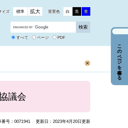
拡大
サイズ
標準
背景色
白
黒
青
G
o
o
すべて
ページ
PDF
g
このページを保存する
l
e
カ
ス
タ
ム
検
索
協議会
番号：0071941
更新日：2023年4月20日更新