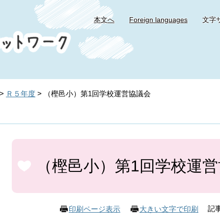
本文へ
Foreign languages
文字
>
Ｒ５年度
>
（樫邑小）第1回学校運営協議会
本
文
（樫邑小）第1回学校運営
記事
印刷ページ表示
大きい文字で印刷