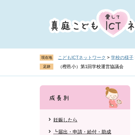
ペ
メ
ー
ニ
ジ
ュ
の
ー
先
を
頭
飛
で
ば
す
し
こどもICTネットワーク
>
学校の様子
現在地
。
て
（樫邑小）第1回学校運営協議会
本
文
へ
妊娠したら
┗届出・申請・給付・助成