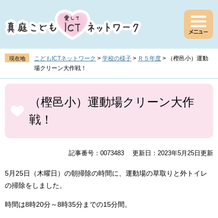
ペ
メ
ー
ニ
ジ
ュ
の
ー
先
を
頭
飛
こどもICTネットワーク
>
学校の様子
>
Ｒ５年度
>
（樫邑小）運動
現在地
で
ば
場クリーン大作戦！
す
し
。
て
本
本
文
（樫邑小）運動場クリーン大作
文
戦！
へ
記事番号：0073483
更新日：2023年5月25日更新
5月25日（木曜日）の朝掃除の時間に、運動場の草取りと外トイレ
の掃除をしました。
時間は8時20分～8時35分までの15分間。