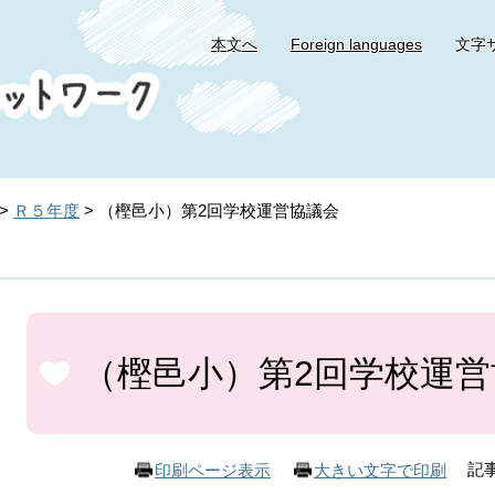
本文へ
Foreign languages
文字
>
Ｒ５年度
>
（樫邑小）第2回学校運営協議会
本
文
（樫邑小）第2回学校運営
記事
印刷ページ表示
大きい文字で印刷