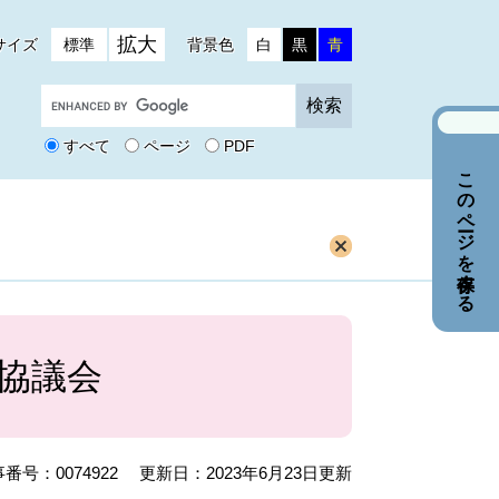
拡大
サイズ
標準
背景色
白
黒
青
G
o
o
すべて
ページ
PDF
g
このページを保存する
l
e
カ
ス
タ
ム
検
索
協議会
番号：0074922
更新日：2023年6月23日更新