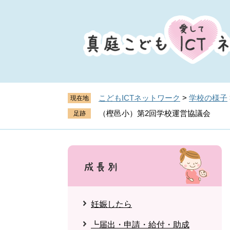
ペ
メ
ー
ニ
ジ
ュ
の
ー
先
を
頭
飛
で
ば
す
し
こどもICTネットワーク
>
学校の様子
現在地
。
て
（樫邑小）第2回学校運営協議会
本
文
へ
妊娠したら
┗届出・申請・給付・助成