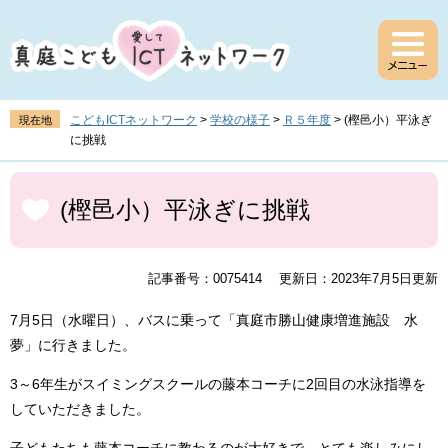
ペ
メ
ー
ニ
ジ
ュ
の
ー
先
を
頭
飛
こどもICTネットワーク
>
学校の様子
>
Ｒ５年度
>
(樫邑小）平泳ぎ
現在地
で
ば
に挑戦
す
し
。
て
本
本
文
(樫邑小）平泳ぎに挑戦
文
へ
記事番号：0075414
更新日：2023年7月5日更新
7月5日（水曜日）、バスに乗って「真庭市勝山健康増進施設 水
夢」に行きました。
3～6年生がスイミングスクールの藤本コーチに2回目の水泳指導を
していただきました。