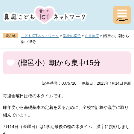
ペ
メ
ー
ニ
ジ
ュ
の
ー
先
を
頭
飛
こどもICTネットワーク
>
学校の様子
>
Ｒ５年度
>
(樫邑小）朝から
現在地
で
ば
集中15分
す
し
。
て
本
本
文
(樫邑小）朝から集中15分
文
へ
記事番号：0075716
更新日：2023年7月14日更新
毎週金曜日は樫の木タイムです。
昨年度から基礎基本の定着を図るために、全校で計算や漢字に取り
組んでいます。
7月14日（金曜日）は1学期最後の樫の木タイム、漢字に挑戦しまし