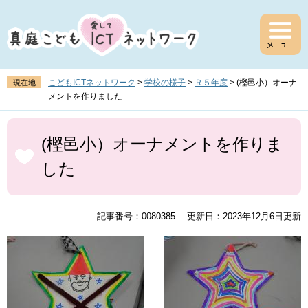
ペ
メ
ー
ニ
ジ
ュ
の
ー
先
を
頭
飛
こどもICTネットワーク
>
学校の様子
>
Ｒ５年度
>
(樫邑小）オーナ
現在地
で
ば
メントを作りました
す
し
。
て
本
本
文
(樫邑小）オーナメントを作りま
文
した
へ
記事番号：0080385
更新日：2023年12月6日更新