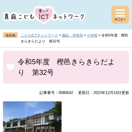
ペ
メ
ー
ニ
ジ
ュ
の
ー
先
を
頭
飛
こどもICTネットワーク
>
施設・学校別
>
小学校
>
令和5年度 樫邑
現在地
で
ば
きらきらだより 第32号
す
し
。
て
本
本
文
令和5年度 樫邑きらきらだよ
文
り 第32号
へ
記事番号：0080642
更新日：2023年12月14日更新