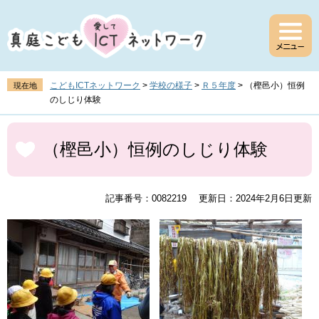
ペ
メ
ー
ニ
ジ
ュ
の
ー
先
を
頭
飛
こどもICTネットワーク
>
学校の様子
>
Ｒ５年度
>
（樫邑小）恒例
現在地
で
ば
のしじり体験
す
し
。
て
本
本
文
（樫邑小）恒例のしじり体験
文
へ
記事番号：0082219
更新日：2024年2月6日更新