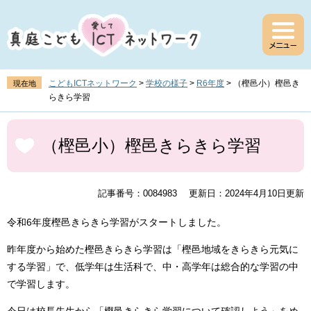
ペ
メ
ー
ニ
ジ
ュ
の
ー
先
を
頭
飛
こどもICTネットワーク
>
学校の様子
>
R6年度
>
（樫邑小）樫邑き
現在地
で
ば
らきら学習
す
し
。
て
本
本
文
（樫邑小）樫邑きらきら学習
文
へ
記事番号：0084983
更新日：2024年4月10日更新
令和6年度樫邑きらきら学習がスタートしました。
昨年度から始めた樫邑きらきら学習は「樫邑地域をきらきら元気に
する学習」で、低学年は生活科で、中・高学年は総合的な学習の中
で学習します。