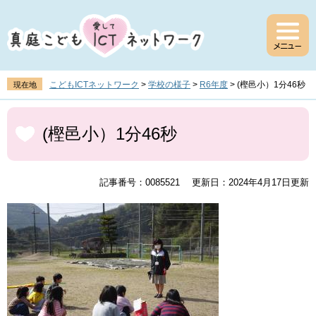
ペ
メ
ー
ニ
ジ
ュ
の
ー
先
を
頭
飛
こどもICTネットワーク
>
学校の様子
>
R6年度
>
(樫邑小）1分46秒
現在地
で
ば
す
し
本
。
て
文
(樫邑小）1分46秒
本
文
へ
記事番号：0085521
更新日：2024年4月17日更新