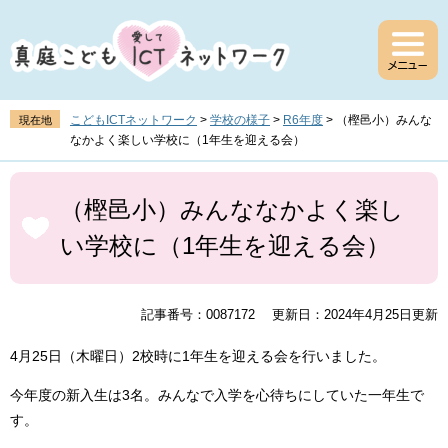
ペ
メ
ー
ニ
ジ
ュ
の
ー
先
を
頭
飛
こどもICTネットワーク
>
学校の様子
>
R6年度
>
（樫邑小）みんな
現在地
で
ば
なかよく楽しい学校に（1年生を迎える会）
す
し
。
て
本
本
文
（樫邑小）みんななかよく楽し
文
い学校に（1年生を迎える会）
へ
記事番号：0087172
更新日：2024年4月25日更新
4月25日（木曜日）2校時に1年生を迎える会を行いました。
今年度の新入生は3名。みんなで入学を心待ちにしていた一年生で
す。