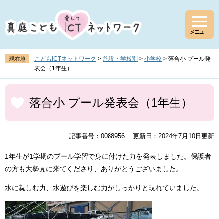
ペ
メ
ー
ニ
ジ
ュ
の
ー
先
を
頭
飛
こどもICTネットワーク
>
施設・学校別
>
小学校
>
落合小 プール発
現在地
で
ば
表会（1年生）
す
し
。
て
本
本
文
落合小 プール発表会（1年生）
文
へ
記事番号：0088956
更新日：2024年7月10日更新
1年生が1学期のプール学習で身に付けた力を発表しました。保護者
の方も大勢見に来てくださり、ありがとうございました。
水に親しむ力、水遊びを楽しむ力がしっかりと現れていました。