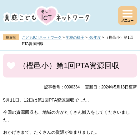
ペ
メ
ー
ニ
ジ
ュ
の
ー
先
を
頭
飛
こどもICTネットワーク
>
学校の様子
>
R6年度
>
（樫邑小）第1回
現在地
で
ば
PTA資源回収
す
し
。
て
本
本
文
（樫邑小）第1回PTA資源回収
文
へ
記事番号：0090334
更新日：2024年5月13日更新
5月11日、12日は第1回PTA資源回収でした。
今回の資源回収も、地域の方がたくさん搬入をしてくださいまし
た。
おかげさまで、たくさんの資源が集まりました。