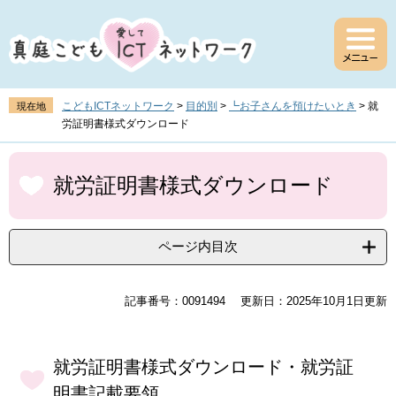
ペ
メ
ー
ニ
ジ
ュ
の
ー
先
を
頭
飛
こどもICTネットワーク
>
目的別
>
┗お子さんを預けたいとき
>
就
現在地
で
ば
労証明書様式ダウンロード
す
し
。
て
本
本
文
就労証明書様式ダウンロード
文
へ
ページ内目次
記事番号：0091494
更新日：2025年10月1日更新
就労証明書様式ダウンロード・就労証
明書記載要領