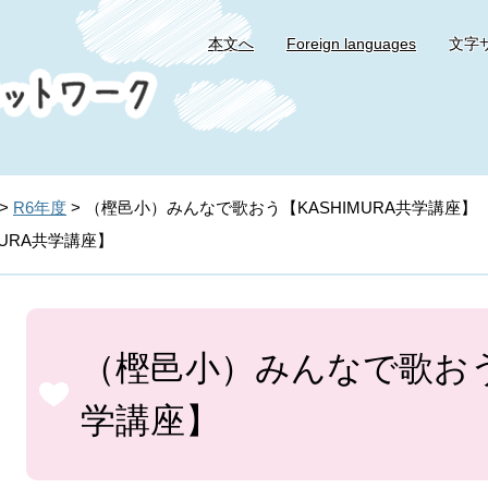
本文へ
Foreign languages
文字
>
R6年度
>
（樫邑小）みんなで歌おう【KASHIMURA共学講座】
URA共学講座】
本
文
（樫邑小）みんなで歌おう【
学講座】