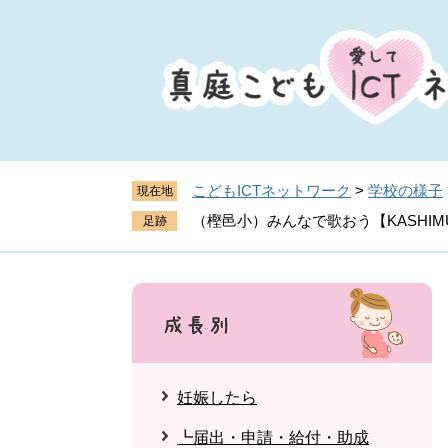
ペ
メ
ー
ニ
ジ
ュ
の
ー
先
を
頭
飛
で
ば
す
し
こどもICTネットワーク
>
学校の様子
現在地
。
て
（樫邑小）みんなで歌おう【KASHIM
本
文
へ
妊娠したら
┗届出・申請・給付・助成