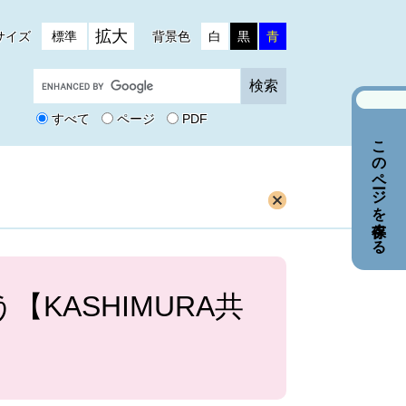
拡大
サイズ
標準
背景色
白
黒
青
G
o
o
すべて
ページ
PDF
g
このページを保存する
l
e
カ
ス
タ
ム
検
索
KASHIMURA共