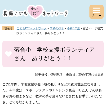
ペ
メ
ー
ニ
ジ
ュ
の
ー
先
を
頭
飛
こどもICTネットワーク
>
学校の様子
>
令和6年度
>
落合小 学校支
現在地
で
ば
援ボランティアさん ありがとう！！
す
し
。
て
本
本
文
落合小 学校支援ボランティア
文
さん ありがとう！！
へ
記事番号：0098603
更新日：2025年3月5日更新
この1年間、学習支援や登下校の見守りなど大変お世話になりまし
た。今年度は、スポーツテストやチャレンジ集会、町たんけんやあ
さがおの種まきなど、教師の手が足りないときにもお手伝いいただ
き、とても助かりました。